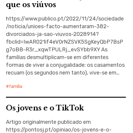
que os viúvos
https://www.publico.pt/2022/11/24/sociedade
/noticia/unioes-facto-aumentaram-382-
divorciados-ja-sao-viuvos-2028914?
fbclid=IwAR021if4eV0rNZSVK5SgKeyQbP7BsP
g7oBB-R3r_xqwTPULRj_evSYbb9XY As
famílias desmultiplicam-se em diferentes
formas de viver a conjugalidade: os casamentos
recuam (os segundos nem tanto), vive-se em…
família
Os jovens e o TikTok
Artigo originalmente publicado em
https://pontosj.pt/opiniao/os-jovens-e-o-