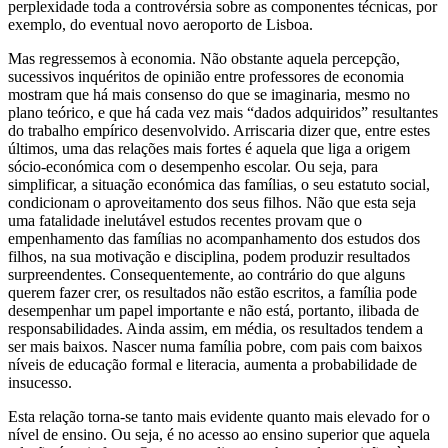
perplexidade toda a controvérsia sobre as componentes técnicas, por
exemplo, do eventual novo aeroporto de Lisboa.
Mas regressemos à economia. Não obstante aquela percepção,
sucessivos inquéritos de opinião entre professores de economia
mostram que há mais consenso do que se imaginaria, mesmo no
plano teórico, e que há cada vez mais “dados adquiridos” resultantes
do trabalho empírico desenvolvido. Arriscaria dizer que, entre estes
últimos, uma das relações mais fortes é aquela que liga a origem
sócio-económica com o desempenho escolar. Ou seja, para
simplificar, a situação económica das famílias, o seu estatuto social,
condicionam o aproveitamento dos seus filhos. Não que esta seja
uma fatalidade inelutável estudos recentes provam que o
empenhamento das famílias no acompanhamento dos estudos dos
filhos, na sua motivação e disciplina, podem produzir resultados
surpreendentes. Consequentemente, ao contrário do que alguns
querem fazer crer, os resultados não estão escritos, a família pode
desempenhar um papel importante e não está, portanto, ilibada de
responsabilidades. Ainda assim, em média, os resultados tendem a
ser mais baixos. Nascer numa família pobre, com pais com baixos
níveis de educação formal e literacia, aumenta a probabilidade de
insucesso.
Esta relação torna-se tanto mais evidente quanto mais elevado for o
nível de ensino. Ou seja, é no acesso ao ensino superior que aquela