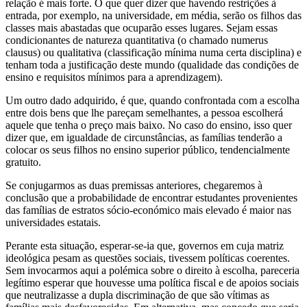
relação é mais forte. O que quer dizer que havendo restrições à
entrada, por exemplo, na universidade, em média, serão os filhos das
classes mais abastadas que ocuparão esses lugares. Sejam essas
condicionantes de natureza quantitativa (o chamado numerus
clausus) ou qualitativa (classificação mínima numa certa disciplina) e
tenham toda a justificação deste mundo (qualidade das condições de
ensino e requisitos mínimos para a aprendizagem).
Um outro dado adquirido, é que, quando confrontada com a escolha
entre dois bens que lhe pareçam semelhantes, a pessoa escolherá
aquele que tenha o preço mais baixo. No caso do ensino, isso quer
dizer que, em igualdade de circunstâncias, as famílias tenderão a
colocar os seus filhos no ensino superior público, tendencialmente
gratuito.
Se conjugarmos as duas premissas anteriores, chegaremos à
conclusão que a probabilidade de encontrar estudantes provenientes
das famílias de estratos sócio-económico mais elevado é maior nas
universidades estatais.
Perante esta situação, esperar-se-ia que, governos em cuja matriz
ideológica pesam as questões sociais, tivessem políticas coerentes.
Sem invocarmos aqui a polémica sobre o direito à escolha, pareceria
legítimo esperar que houvesse uma política fiscal e de apoios sociais
que neutralizasse a dupla discriminação de que são vítimas as