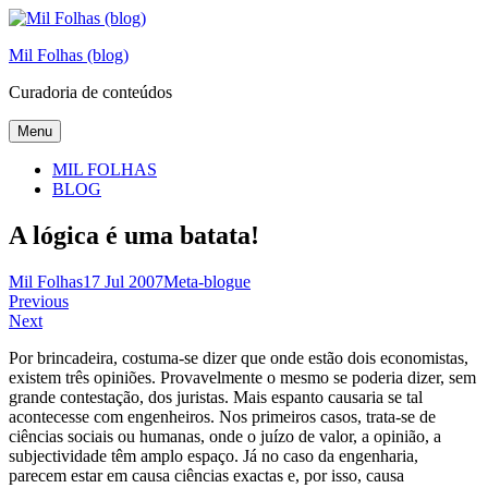
Skip
to
Mil Folhas (blog)
content
Curadoria de conteúdos
Menu
MIL FOLHAS
BLOG
A lógica é uma batata!
Mil Folhas
17 Jul 2007
Meta-blogue
Navegação
Previous
Next
de
Por brincadeira, costuma-se dizer que onde estão dois economistas,
artigos
existem três opiniões. Provavelmente o mesmo se poderia dizer, sem
grande contestação, dos juristas. Mais espanto causaria se tal
acontecesse com engenheiros. Nos primeiros casos, trata-se de
ciências sociais ou humanas, onde o juízo de valor, a opinião, a
subjectividade têm amplo espaço. Já no caso da engenharia,
parecem estar em causa ciências exactas e, por isso, causa