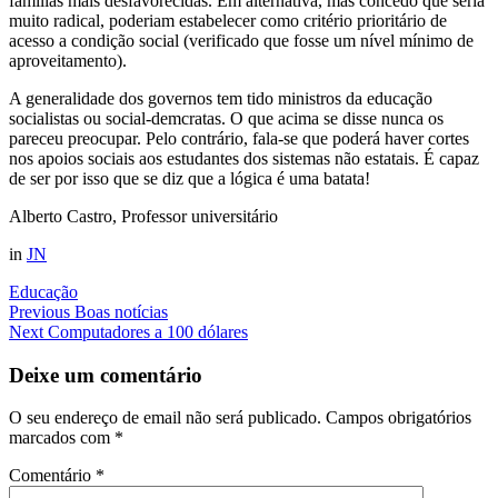
famílias mais desfavorecidas. Em alternativa, mas concedo que seria
muito radical, poderiam estabelecer como critério prioritário de
acesso a condição social (verificado que fosse um nível mínimo de
aproveitamento).
A generalidade dos governos tem tido ministros da educação
socialistas ou social-demcratas. O que acima se disse nunca os
pareceu preocupar. Pelo contrário, fala-se que poderá haver cortes
nos apoios sociais aos estudantes dos sistemas não estatais. É capaz
de ser por isso que se diz que a lógica é uma batata!
Alberto Castro, Professor universitário
in
JN
Educação
Navegação
Previous
Boas notícias
Next
Computadores a 100 dólares
de
artigos
Deixe um comentário
O seu endereço de email não será publicado.
Campos obrigatórios
marcados com
*
Comentário
*