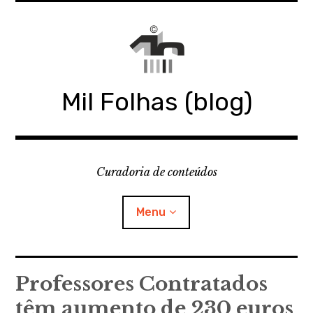
Skip
to
content
Mil Folhas (blog)
Curadoria de conteúdos
Menu
MIL FOLHAS
Professores Contratados
têm aumento de 230 euros
BLOG