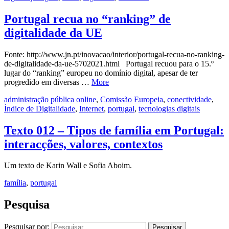
Portugal recua no “ranking” de
digitalidade da UE
Fonte: http://www.jn.pt/inovacao/interior/portugal-recua-no-ranking-
de-digitalidade-da-ue-5702021.html Portugal recuou para o 15.º
lugar do “ranking” europeu no domínio digital, apesar de ter
progredido em diversas …
More
administração pública online
,
Comissão Europeia
,
conectividade
,
Índice de Digitalidade
,
Internet
,
portugal
,
tecnologias digitais
Texto 012 – Tipos de família em Portugal:
interacções, valores, contextos
Um texto de Karin Wall e Sofia Aboim.
família
,
portugal
Pesquisa
Pesquisar por: