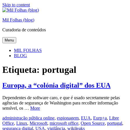
Skip to content
Mil Folhas (blog)
Curadoria de conteúdos
Menu
MIL FOLHAS
BLOG
Etiqueta:
portugal
Europa, a “colónia digital” dos EUA
Dependentes de software caro, e que é usado secretamente pelas
agências de segurança de Washington para recolher informação
sensível, os …
More
administração pública online
,
espionagem
,
EUA
,
Eurp+a
,
Libre
Office
,
Linux
,
Microsoft
,
microsoft office
,
Open Source
,
portugal
,
segurança digital
,
USA
,
vigilância
,
wikileaks