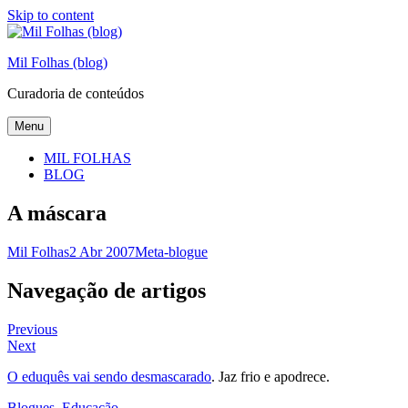
Skip to content
Mil Folhas (blog)
Curadoria de conteúdos
Menu
MIL FOLHAS
BLOG
A máscara
Mil Folhas
2 Abr 2007
Meta-blogue
Navegação de artigos
Previous
Next
O eduquês vai sendo desmascarado
. Jaz frio e apodrece.
Blogues
,
Educação