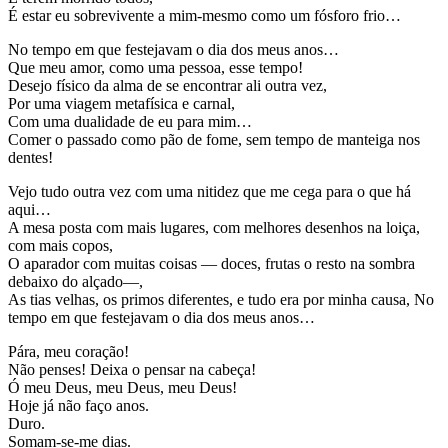
É estar eu sobrevivente a mim-mesmo como um fósforo frio…
No tempo em que festejavam o dia dos meus anos…
Que meu amor, como uma pessoa, esse tempo!
Desejo físico da alma de se encontrar ali outra vez,
Por uma viagem metafísica e carnal,
Com uma dualidade de eu para mim…
Comer o passado como pão de fome, sem tempo de manteiga nos
dentes!
Vejo tudo outra vez com uma nitidez que me cega para o que há
aqui…
A mesa posta com mais lugares, com melhores desenhos na loiça,
com mais copos,
O aparador com muitas coisas — doces, frutas o resto na sombra
debaixo do alçado—,
As tias velhas, os primos diferentes, e tudo era por minha causa, No
tempo em que festejavam o dia dos meus anos…
Pára, meu coração!
Não penses! Deixa o pensar na cabeça!
Ó meu Deus, meu Deus, meu Deus!
Hoje já não faço anos.
Duro.
Somam-se-me dias.