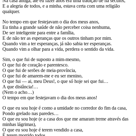
Na casa antiga, até eu fazer anos era uma tradição de há séculos,
E a alegria de todos, e a minha, estava certa com uma religião
qualquer.
No tempo em que festejavam o dia dos meus anos,
Eu tinha a grande saúde de não perceber coisa nenhuma,
De ser inteligente para entre a família,
E de não ter as esperanças que os outros tinham por mim.
Quando vim a ter esperanças, já não sabia ter esperanças.
Quando vim a olhar para a vida, perdera o sentido da vida.
Sim, o que fui de suposto a mim-mesmo,
O que fui de coração e parentesco.
O que fui de serões de meia-província,
O que fui de amarem-me e eu ser menino,
O que fui — ai, meu Deus!, o que só hoje sei que fui…
A que distância!…
(Nem o acho…)
O tempo em que festejavam o dia dos meus anos!
O que eu sou hoje é como a umidade no corredor do fim da casa,
Pondo grelado nas paredes…
O que eu sou hoje (e a casa dos que me amaram treme através das
minhas lágrimas),
O que eu sou hoje é terem vendido a casa,
É terem morrido todos,