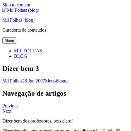
Skip to content
Mil Folhas (blog)
Curadoria de conteúdos
Menu
MIL FOLHAS
BLOG
Dizer bem 3
Mil Folhas
26 Jun 2007
Meta-blogue
Navegação de artigos
Previous
Next
Dizer bem dos professores, pois claro!
Dizer bem dos muitos professores que trabalham não 12, não 22,