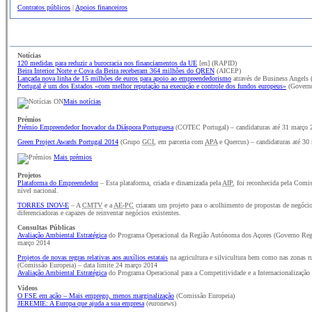
Contratos públicos
|
Apoios financeiros
Notícias
120 medidas para reduzir a burocracia nos financiamentos da UE
[en] (RAPID)
Beira Interior Norte e Cova da Beira receberam 364 milhões do QREN
(AICEP)
Lançada nova linha de 15 milhões de euros para apoio ao empreendedorismo
através de Business Angel
Portugal é um dos Estados «com melhor reputação na execução e controle dos fundos europeus»
(Governo
Mais notícias
Prémios
Prémio Empreendedor Inovador da Diáspora Portuguesa
(COTEC Portugal) – candidaturas até 31 março 
Green Project Awards Portugal 2014
(Grupo
GCI
, em parceria com
APA
e Quercus) – candidaturas até 30
Mais prémios
Projetos
Plataforma do Empreendedor
– Esta plataforma, criada e dinamizada pela
AIP
, foi reconhecida pela Comi
nível nacional.
TORRES INOV-E
– A
CMTV
e a
AE-PC
criaram um projeto para o acolhimento de propostas de negócio
diferenciadoras e capazes de reinventar negócios existentes.
Consultas Públicas
Avaliação Ambiental Estratégica
do Programa Operacional da Região Autónoma dos Açores (Governo Regio
março 2014
Projetos de novas regras relativas aos auxílios estatais
na agricultura e silvicultura bem como nas zonas ru
(Comissão Europeia) – data limite 24 março 2014
Avaliação Ambiental Estratégica
do Programa Operacional para a Competitividade e a Internacionalização
Vídeos
O FSE em ação – Mais emprego, menos marginalização
(Comissão Europeia)
JEREMIE: A Europa que ajuda a sua empresa
(euronews)