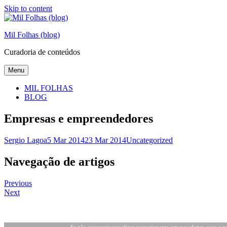
Skip to content
Mil Folhas (blog)
Curadoria de conteúdos
Menu
MIL FOLHAS
BLOG
Empresas e empreendedores
Sergio Lagoa
5 Mar 2014
23 Mar 2014
Uncategorized
Navegação de artigos
Previous
Next
Se não conseguir visualizar correctamente esta newsletter, veja-a no