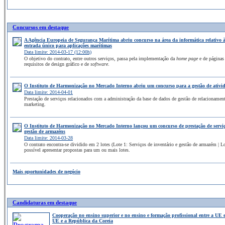
Concursos em destaque
A Agência Europeia de Segurança Marítima abriu concurso na área da informática relativo
entrada único para aplicações marítimas
Data limite: 2014-03-17 (12:00h)
O objetivo do contrato, entre outros serviços, passa pela implementação da
home page
e de página
requisitos de design gráfico e de
software
.
O Instituto de Harmonização no Mercado Interno abriu um concurso para a gestão de ativid
Data limite: 2014-04-01
Prestação de serviços relacionados com a administração da base de dados de gestão de relacioname
marketing.
O Instituto de Harmonização no Mercado Interno lançou um concurso de prestação de servi
gestão de armazéns
Data limite: 2014-03-28
O contrato encontra-se dividido em 2 lotes (Lote 1: Serviços de inventário e gestão de armazém | 
possível apresentar propostas para um ou mais lotes.
Mais oportunidades de negócio
Candidaturas em destaque
Cooperação no ensino superior e no ensino e formação profissional entre a UE e
UE e a República da Coreia