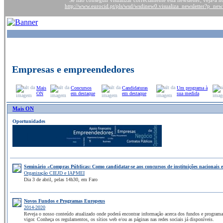
http://www.eurocid.pt/pls/wsd/wsdinew0.visualiza_newsletter?p_ne
Empresas e empreendedores
Mais
Concursos
Candidaturas
Um programa à
ON
em destaque
em destaque
sua medida
Mais ON
Oportunidades
Seminário «Compras Públicas: Como candidatar-se aos concursos de instituições nacionais 
Organização CIEJD e IAPMEI
Dia 3 de abril, pelas 14h30, em Faro
Novos Fundos e Programas Europeus
2014-2020
Reveja o nosso conteúdo atualizado onde poderá encontrar informação acerca dos fundos e programa
vigor. Conheça os regulamentos, os sítios web e/ou as páginas nas redes sociais já disponíveis.