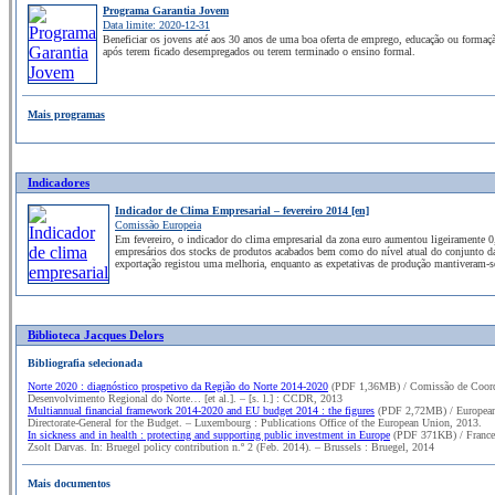
Programa Garantia Jovem
Data limite: 2020-12-31
Beneficiar os jovens até aos 30 anos de uma boa oferta de emprego, educação ou formaç
após terem ficado desempregados ou terem terminado o ensino formal.
Mais programas
Indicadores
Indicador de Clima Empresarial – fevereiro 2014 [en]
Comissão Europeia
Em fevereiro, o indicador do clima empresarial da zona euro aumentou ligeiramente 0
empresários dos stocks de produtos acabados bem como do nível atual do conjunto 
exportação registou uma melhoria, enquanto as expetativas de produção mantiveram-se
Biblioteca Jacques Delors
Bibliografia selecionada
Norte 2020 : diagnóstico prospetivo da Região do Norte 2014‐2020
(PDF 1,36MB) / Comissão de Coord
Desenvolvimento Regional do Norte… [et al.]. – [s. l.] : CCDR, 2013
Multiannual financial framework 2014-2020 and EU budget 2014 : the figures
(PDF 2,72MB) / Europea
Directorate-General for the Budget. – Luxembourg : Publications Office of the European Union, 2013.
In sickness and in health : protecting and supporting public investment in Europe
(PDF 371KB) / Frances
Zsolt Darvas. In: Bruegel policy contribution n.º 2 (Feb. 2014). – Brussels : Bruegel, 2014
Mais documentos