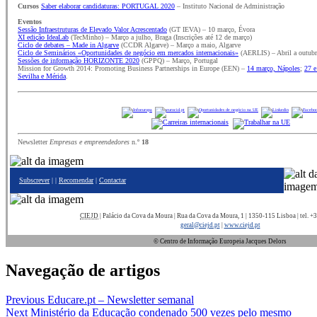
Cursos
Saber elaborar candidaturas: PORTUGAL 2020
– Instituto Nacional de Administração
Eventos
Sessão Infraestruturas de Elevado Valor Acrescentado
(GT IEVA) – 10 março, Évora
XI edição IdeaLab
(TecMinho) – Março a julho, Braga (Inscrições até 12 de março)
Ciclo de debates – Made in Algarve
(CCDR Algarve) – Março a maio, Algarve
Ciclo de Seminários «Oportunidades de negócio em mercados internacionais»
(AERLIS) – Abril a outubr
Sessões de informação HORIZONTE 2020
(GPPQ) – Março, Portugal
Mission for Growth 2014: Promoting Business Partnerships in Europe (EEN) –
14 março, Nápoles
;
27 e
Sevilha e Mérida
.
Newsletter
Empresas e empreendedores
n.º
18
Subscrever
| |
Recomendar
|
Contactar
CIEJD
| Palácio da Cova da Moura | Rua da Cova da Moura, 1 | 1350-115 Lisboa | tel. 
geral@ciejd.pt
|
www.ciejd.pt
© Centro de Informação Europeia Jacques Delors
Navegação de artigos
Previous
Educare.pt – Newsletter semanal
Next
Ministério da Educação condenado 500 vezes pelo mesmo