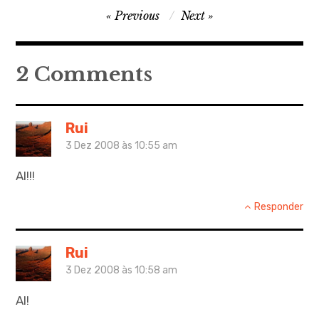
Navegação
Previous
Next
de
artigos
2 Comments
Rui
3 Dez 2008 às 10:55 am
AI!!!
Responder
Rui
3 Dez 2008 às 10:58 am
AI!