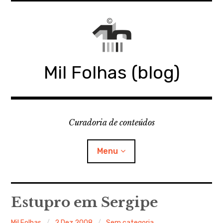
Skip
to
content
Mil Folhas (blog)
Curadoria de conteúdos
Menu
MIL FOLHAS
Estupro em Sergipe
BLOG
Mil Folhas
2 Dez 2008
Sem categoria