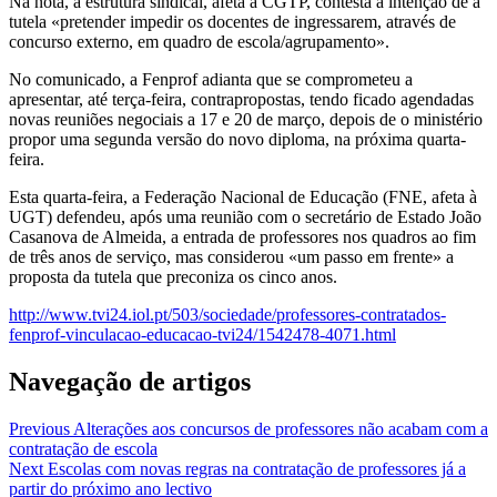
Na nota, a estrutura sindical, afeta à CGTP, contesta a intenção de a
tutela «pretender impedir os docentes de ingressarem, através de
concurso externo, em quadro de escola/agrupamento».
No comunicado, a Fenprof adianta que se comprometeu a
apresentar, até terça-feira, contrapropostas, tendo ficado agendadas
novas reuniões negociais a 17 e 20 de março, depois de o ministério
propor uma segunda versão do novo diploma, na próxima quarta-
feira.
Esta quarta-feira, a Federação Nacional de Educação (FNE, afeta à
UGT) defendeu, após uma reunião com o secretário de Estado João
Casanova de Almeida, a entrada de professores nos quadros ao fim
de três anos de serviço, mas considerou «um passo em frente» a
proposta da tutela que preconiza os cinco anos.
http://www.tvi24.iol.pt/503/sociedade/professores-contratados-
fenprof-vinculacao-educacao-tvi24/1542478-4071.html
Navegação de artigos
Previous
Alterações aos concursos de professores não acabam com a
contratação de escola
Next
Escolas com novas regras na contratação de professores já a
partir do próximo ano lectivo