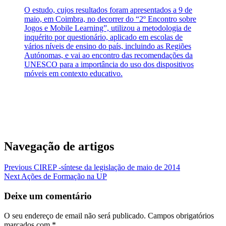
O estudo, cujos resultados foram apresentados a 9 de
maio, em Coimbra, no decorrer do “2º Encontro sobre
Jogos e Mobile Learning”, utilizou a metodologia de
inquérito por questionário, aplicado em escolas de
vários níveis de ensino do país, incluindo as Regiões
Autónomas, e vai ao encontro das recomendações da
UNESCO para a importância do uso dos dispositivos
móveis em contexto educativo.
Navegação de artigos
Previous
CIREP -síntese da legislação de maio de 2014
Next
Ações de Formação na UP
Deixe um comentário
O seu endereço de email não será publicado.
Campos obrigatórios
marcados com
*