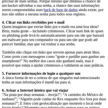
precisar de mais senhas. Porque mesmo que diminua a chance de
um hacker adivinhar a sua senha, a chance das suas informações
serem comprometidas num
hack de base de dados
ainda existe, por
isso não utilize a mesma senha para todos seus registos.
4. Clicar em links recebidos por e-mail
Quem imaginou que enviar links por e-mails era uma boa ideia?
Bem, muita gente – incluindo criminosos. Clicar num link de spam
ou phishing pode levá-lo automaticamente para um site que baixará
um malware para seu computador ou para um site que pode até
parecer familiar, mas que vai roubar a sua senha.
Também não clique em links que servem apenas para atrair likes.
Como posts com mensagens como “goste e partilhe para ganhar um
smartphone!” No melhor dos casos não ganhará nada, mas é
possível que esteja a ajudar criminosos a validarem as suas práticas.
5. Fornecer informações de login a qualquer um
A única forma de ter a certeza de que ninguém mal-intencionado
tenha as suas informações é mantê-las para si.
6. Avisar a Internet inteira que vai viajar
“Na praia por duas semanas – inveja?”; “A caminho do México de
mañana!”; “Alguém pode cuidar do Rex enquanto fico fora por duas
semanas?”; E fotos com geolocalização que mostrem o local onde
foram tiradas? Mantenha essa informação apenas para os amigos