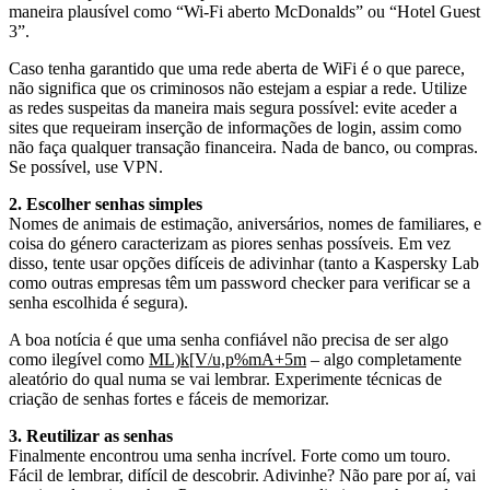
maneira plausível como “Wi-Fi aberto McDonalds” ou “Hotel Guest
3”.
Caso tenha garantido que uma rede aberta de WiFi é o que parece,
não significa que os criminosos não estejam a espiar a rede. Utilize
as redes suspeitas da maneira mais segura possível: evite aceder a
sites que requeiram inserção de informações de login, assim como
não faça qualquer transação financeira. Nada de banco, ou compras.
Se possível, use VPN.
2. Escolher senhas simples
Nomes de animais de estimação, aniversários, nomes de familiares, e
coisa do género caracterizam as piores senhas possíveis. Em vez
disso, tente usar opções difíceis de adivinhar (tanto a Kaspersky Lab
como outras empresas têm um password checker para verificar se a
senha escolhida é segura).
A boa notícia é que uma senha confiável não precisa de ser algo
como ilegível como
ML)k[V/u,p%mA+5m
– algo completamente
aleatório do qual numa se vai lembrar. Experimente técnicas de
criação de senhas fortes e fáceis de memorizar.
3. Reutilizar as senhas
Finalmente encontrou uma senha incrível. Forte como um touro.
Fácil de lembrar, difícil de descobrir. Adivinhe? Não pare por aí, vai