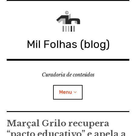
Skip
to
content
Mil Folhas (blog)
Curadoria de conteúdos
Menu
MIL FOLHAS
Marçal Grilo recupera
“pacto educativo” e apela a
BLOG