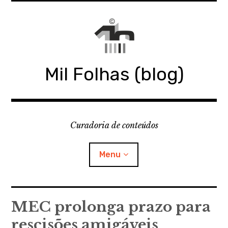
Skip
to
content
Mil Folhas (blog)
Curadoria de conteúdos
Menu
MIL FOLHAS
MEC prolonga prazo para
rescisões amigáveis
BLOG