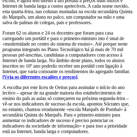
escola
, e agora tem direito a um portátil a preços mais baixos e
Internet de banda larga a custos apetecíveis. A cada nome ouvido,
esta quarta-feira, nas colunas montadas na escola secundária Quinta
do Marquês, um aluno no palco, um computador na mão e uma
salva de palmas de colegas, pais e professores.
Foram 62 os alunos e 24 os docentes que foram para casa
carregando um portátil e para o primeiro-ministro isto é sinal de
«modernidade no centro do sistema de ensino». Até porque neste
programa integrado no Plano Tecnológico há já mais de 70 mil
pessoas pré-inscritas, candidatas a computadores com acesso à
Internet de banda larga. No âmbito deste plano, todos os alunos
inscritos no 10º ano poderão receber um portátil com ligação à
Internet, que varia consoante os rendimentos do agregado familiar.
[Veja os diferentes escalões e preços]
.
A escolha por este liceu de Oeiras para assinalar o início do ano
lectivo – apesar de na grande maioria dos estabelecimentos de
ensino do país as aulas só começarem na próxima segunda-feira –
vê-se nos indicadores de sucesso da escola, apontou Sócrates que,
no entanto, chamou erradamente «escola Marquês de Pombal» à
secundária Quinta do Marquês. Para o primeiro-ministro para
aumentar os indicadores de sucesso é preciso potenciar os
indicadores da sociedade de informação» e para isso a prioridade
está na Internet, banda larga e computadores.