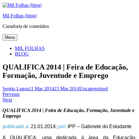
Skip
to
Mil Folhas (blog)
content
Curadoria de conteúdos
Menu
MIL FOLHAS
BLOG
QUALIFICA 2014 | Feira de Educação,
Formação, Juventude e Emprego
Sergio Lagoa
11 Mar 2014
23 Mar 2014
Uncategorized
Navegação
Previous
Next
de
QUALIFICA 2014 | Feira de Educação, Formação, Juventude e
artigos
Emprego
publicado a:
21.01.2014;
por:
IPP – Gabinete do Estudante
A QUALIFICA, uma dedicada à àrea da Educação,