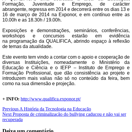
Formação, Juventude e Emprego, de carácter
abrangente, regressa em 2014 e decorrerá entre os dias 13 e
16 de março de 2014 na Exponor, e em contínuo entre as
10.00h e as 18.30h / 19.00h.
Exposições e demonstrações, seminários, conferências,
workshops e concursos estarão em evidência
na programação da QUALIFICA, abrindo espaço à reflexão
de temas da atualidade.
Este evento tem vindo a contar com o apoio e cooperação de
diversas Instituições, nomeadamente o Ministério da
Educação e Ciência e o IEFP – Instituto de Emprego e
Formação Profissional, que dão consistência ao projeto e
introduzem mais valias não só no conteúdo da feira, bem
como na sua dimensão e projeção.
+ INFO:
http://www.qualifica.exponor.pt/
Navegação
Previous
A História da Tecnologia na Educação
Next
Proposta de criminalização do bullying caducou e não vai ser
de
recuperada
artigos
Deixe um comentário