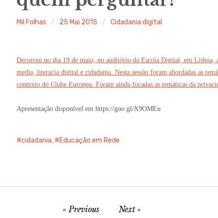
Mil Folhas
25 Mai 2015
Cidadania digital
Decorreu no dia 19 de maio, no auditório da Escola Digital, em Lisboa, 
media, literacia digital e cidadania. Nesta sessão foram abordadas as tem
contexto do Clube Europeu. Foram ainda focadas as temáticas da privacidad
Apresentação disponível em https://goo.gl/X9OMEu
cidadania
,
Educação em Rede
Previous
Next