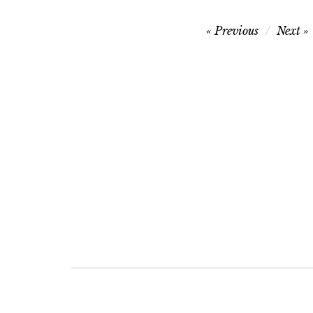
Navegação
Previous
Next
de
artigos
Navegação