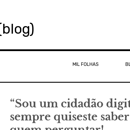
(blog)
MIL FOLHAS
B
“Sou um cidadão digit
sempre quiseste saber
quem perguntar!