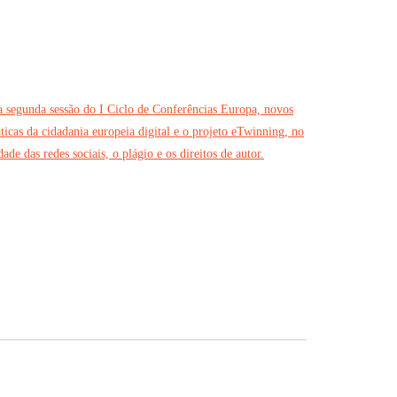
a segunda sessão do I Ciclo de Conferências Europa, novos
áticas da cidadania europeia digital e o projeto eTwinning, no
e das redes sociais, o plágio e os direitos de autor.