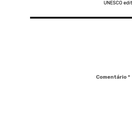
de
UNESCO edit
artigos
Comentário
*