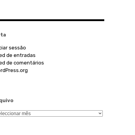
ta
iciar sessão
ed de entradas
ed de comentários
rdPress.org
quivo
quivo