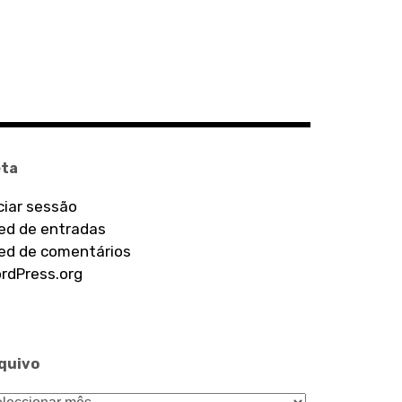
ta
iciar sessão
ed de entradas
ed de comentários
rdPress.org
quivo
quivo