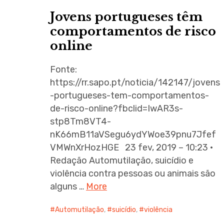
Jovens portugueses têm
comportamentos de risco
online
Fonte:
https://rr.sapo.pt/noticia/142147/jovens
-portugueses-tem-comportamentos-
de-risco-online?fbclid=IwAR3s-
stp8Tm8VT4-
nK66mB11aVSegu6ydYWoe39pnu7Jfef
VMWnXrHozHGE 23 fev, 2019 – 10:23 •
Redação Automutilação, suicídio e
violência contra pessoas ou animais são
alguns …
More
Automutilação
,
suicídio
,
violência