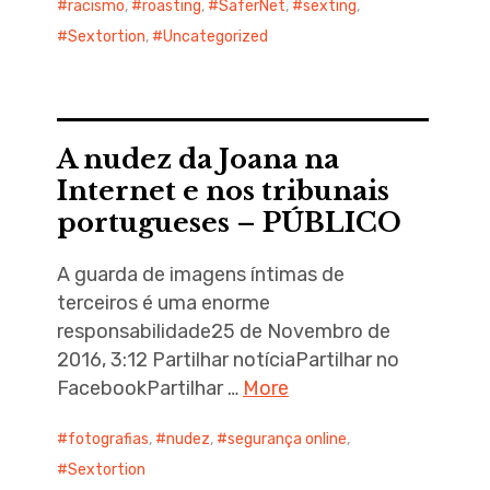
racismo
,
roasting
,
SaferNet
,
sexting
,
Sextortion
,
Uncategorized
A nudez da Joana na
Internet e nos tribunais
portugueses – PÚBLICO
A guarda de imagens íntimas de
terceiros é uma enorme
responsabilidade25 de Novembro de
2016, 3:12 Partilhar notíciaPartilhar no
FacebookPartilhar …
More
fotografias
,
nudez
,
segurança online
,
Sextortion