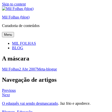
Skip to content
Mil Folhas (blog)
Curadoria de conteúdos
Menu
MIL FOLHAS
BLOG
A máscara
Mil Folhas
2 Abr 2007
Meta-blogue
Navegação de artigos
Previous
Next
O eduquês vai sendo desmascarado
. Jaz frio e apodrece.
Blogues
,
Educação