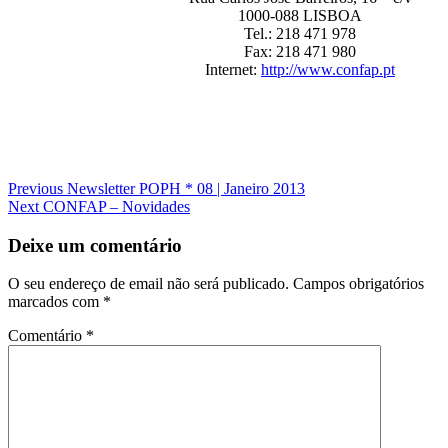
1000-088 LISBOA
Tel.: 218 471 978
Fax: 218 471 980
Internet:
http://www.confap.pt
Navegação
Previous
Newsletter POPH * 08 | Janeiro 2013
Next
CONFAP – Novidades
de
artigos
Deixe um comentário
O seu endereço de email não será publicado.
Campos obrigatórios
marcados com
*
Comentário
*