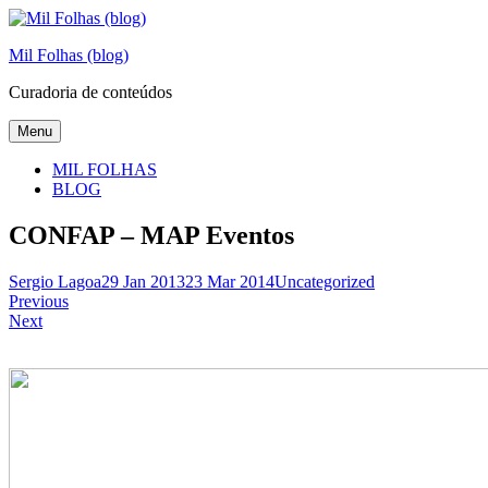
Skip
to
Mil Folhas (blog)
content
Curadoria de conteúdos
Menu
MIL FOLHAS
BLOG
CONFAP – MAP Eventos
Sergio Lagoa
29 Jan 2013
23 Mar 2014
Uncategorized
Navegação
Previous
Next
de
artigos