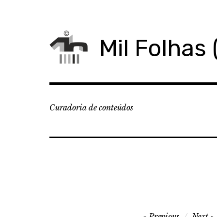
Skip
to
content
Mil Folhas 
Curadoria de conteúdos
Navegação
Previous
Next