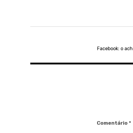
Navegação
de
Facebook: o ac
artigos
Comentário
*