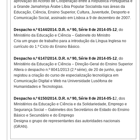
aprovação do Acordo de Cooperação entre a República Portuguesa e
a Grande Jamahiriya Árabe Líbia Popular Socialista nas áreas da
Educação, Ciência, Ensino Superior, Cultura, Juventude, Desporto e
Comunicação Social, assinado em Lisboa a 9 de dezembro de 2007.
Despacho n.º 6144/2014. D.R. n.º 90, Série II de 2014-05-12
, do
Ministério da Educação e Ciência – Gabinete do Ministro
Cria um grupo de trabalho para a introdução da Língua Inglesa no
currículo do 1.º Ciclo do Ensino Básico.
Despacho n.º 6147/2014. D.R. n.º 90, Série II de 2014-05-12
, do
Ministério da Educação e Ciência – Direção-Geral do Ensino Superior
Altera o despacho n.º 8041/2013 (2.ª série), de 20 de junho, que
registou a criação do curso de especialização tecnológica em
Comunicação Digital e Web na Universidade Lusófona de
Humanidades e Tecnologias.
Despacho n.º 6150/2014. D.R. n.º 90, Série II de 2014-05-1
2, dos
Ministérios da Educação e Ciência e da Solidariedade, Emprego e
Segurança Social – Gabinetes dos Secretários de Estado do Ensino
Básico e Secundário e do Emprego
Designa o grupo de representantes das autoridades nacionais
(GRAN).