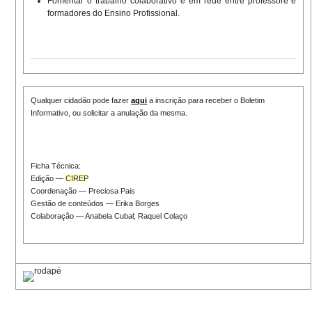
Fomentar o trabalho colaborativo e em rede entre professore e
formadores do Ensino Profissional.
Qualquer cidadão pode fazer
aqui
a inscrição para receber o Boletim
Informativo, ou solicitar a anulação da mesma.
Ficha Técnica:
Edição —
CIREP
Coordenação — Preciosa Pais
Gestão de conteúdos — Erika Borges
Colaboração — Anabela Cubal; Raquel Colaço