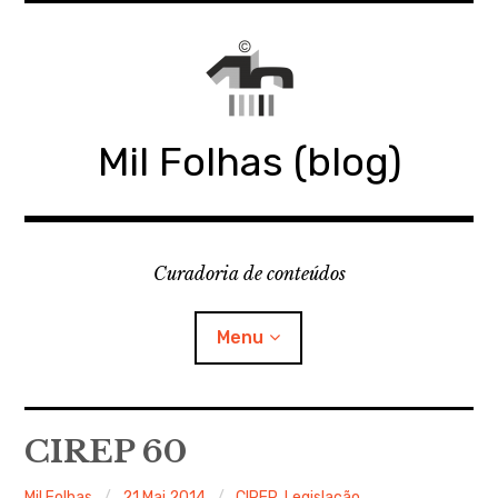
Skip
to
content
Mil Folhas (blog)
Curadoria de conteúdos
Menu
MIL FOLHAS
CIREP 60
BLOG
Mil Folhas
21 Mai 2014
CIREP
,
Legislação