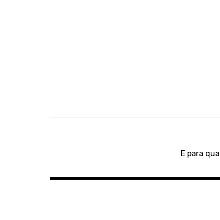
artigos
Navegação
de
E para qua
artigos