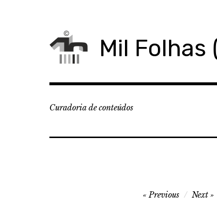
Skip
to
content
Mil Folhas 
Curadoria de conteúdos
Navegação
Previous
Next
de