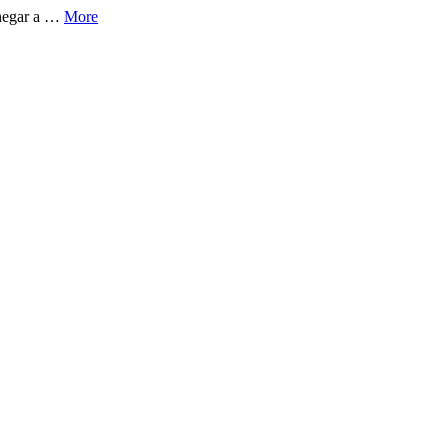
chegar a …
More