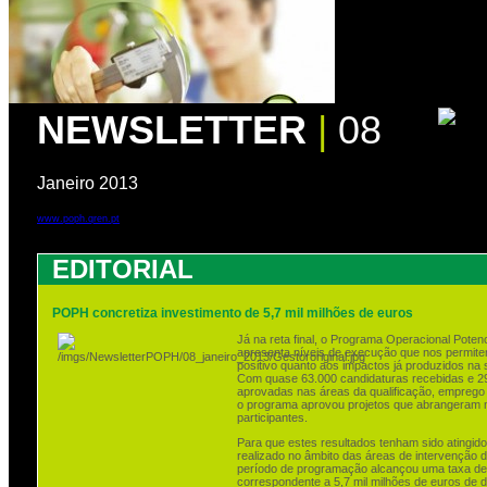
NEWSLETTER
|
08
Janeiro 2013
www.poph.qren.pt
EDITORIAL
POPH concretiza investimento de 5,7 mil milhões de euros
Já na reta final, o Programa Operacional Pot
apresenta níveis de execução que nos permite
positivo quanto aos impactos já produzidos na
Com quase 63.000 candidaturas recebidas e 2
aprovadas nas áreas da qualificação, emprego 
o programa aprovou projetos que abrangeram m
participantes.
Para que estes resultados tenham sido atingido
realizado no âmbito das áreas de intervenção 
período de programação alcançou uma taxa d
correspondente a 5,7 mil milhões de euros de d