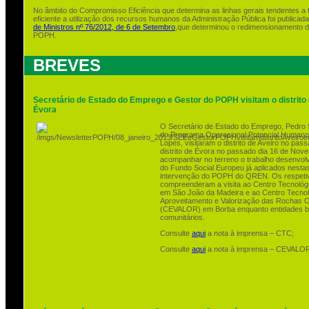
No âmbito do Compromisso Eficiência que determina as linhas gerais tendentes a t
eficiente a utilização dos recursos humanos da Administração Pública foi publicad
de Ministros nº 76/2012, de 6 de Setembro
,que determinou o redimensionamento d
POPH.
BREVES
Secretário de Estado do Emprego e Gestor do POPH visitam o distrito d
Évora
O Secretário de Estado do Emprego, Pedro S
do Programa Operacional Potencial Human
Lopes, visitaram o distrito de Aveiro no pas
distrito de Évora no passado dia 16 de Nove
acompanhar no terreno o trabalho desenvolv
do Fundo Social Europeu já aplicados nesta
intervenção do POPH do QREN. Os respeti
compreenderam a visita ao Centro Tecnoló
em São João da Madeira e ao Centro Tecnol
Aproveitamento e Valorização das Rochas Or
(CEVALOR) em Borba enquanto entidades ben
comunitários.
Consulte
aqui
a nota à imprensa – CTC;
Consulte
aqui
a nota à imprensa – CEVALO