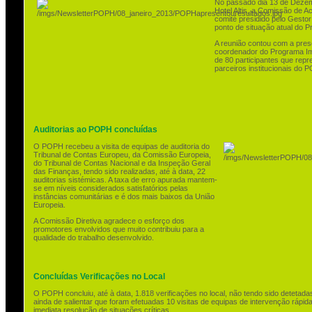
No passado dia 13 de Dezem
Hotel Altis, a Comissão de
comité presidido pelo Gest
ponto de situação atual do 
A reunião contou com a prese
coordenador do Programa Im
de 80 participantes que repr
parceiros institucionais do 
Auditorias ao POPH concluídas
O POPH recebeu a visita de equipas de auditoria do
Tribunal de Contas Europeu, da Comissão Europeia,
do Tribunal de Contas Nacional e da Inspeção Geral
das Finanças, tendo sido realizadas, até à data, 22
auditorias sistémicas. A taxa de erro apurada mantem-
se em níveis considerados satisfatórios pelas
instâncias comunitárias e é dos mais baixos da União
Europeia.
A Comissão Diretiva agradece o esforço dos
promotores envolvidos que muito contribuiu para a
qualidade do trabalho desenvolvido.
Concluídas Verificações no Local
O POPH concluiu, até à data, 1.818 verificações no local, não tendo sido detetad
ainda de salientar que foram efetuadas 10 visitas de equipas de intervenção rápid
imediata resolução de situações críticas.