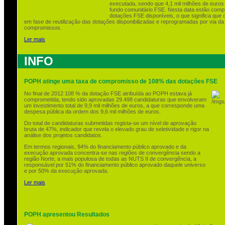
executada, sendo que 4,1 mil milhões de euro
fundo comunitário FSE. Nesta data estão com
dotações FSE disponíveis, o que significa que 
em fase de reutilização das dotações disponibilizadas e reprogramadas por via 
compromissos.
Ler mais
INFO
POPH atinge uma taxa de compromisso de 108% das dotações FSE
No final de 2012 108 % da dotação FSE atribuída ao POPH estava já
comprometida, tendo sido aprovadas 29.498 candidaturas que envolveram
um investimento total de 9,9 mil milhões de euros, a que corresponde uma
despesa pública da ordem dos 9,6 mil milhões de euros.
Do total de candidaturas submetidas regista-se um nível de aprovação
bruta de 47%, indicador que revela o elevado grau de seletividade e rigor na
análise dos projetos candidatos.
Em termos regionais, 94% do financiamento público aprovado e da
execução aprovada concentra-se nas regiões de convergência sendo a
região Norte, a mais populosa de todas as NUTS II de convergência, a
responsável por 51% do financiamento público aprovado daquele universo
e por 50% da execução aprovada.
Ler mais
POPH apresentou Resultados