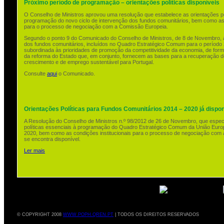
Próximo período de programação – orientações políticas disponíveis
O Conselho de Ministros aprovou uma resolução que estabelece as orientações po
programação do novo ciclo de intervenção dos fundos comunitários, bem como as 
para o processo de negociação com a Comissão Europeia.
Segundo o ponto 9 do Comunicado do Conselho de Ministros, de 8 de Novembro, 
dos fundos comunitários, incluídos no Quadro Estratégico Comum para o período 
subordinada às prioridades de promoção da competitividade da economia, de for
da reforma do Estado que, em conjunto, fornecem as bases para a recuperação de
crescimento e de emprego sustentável para Portugal.
Consulte
aqui
o Comunicado.
Orientações Políticas para Fundos Comunitários 2014 – 2020 já dispon
A Resolução do Conselho de Ministros n.º 98/2012 de 26 de Novembro, que especi
políticas essenciais à programação do Quadro Estratégico Comum da União Europ
2020, bem como as condições institucionais para o processo de negociação com 
se encontra disponível.
Ler mais
© COPYRIGHT 2008
WWW.POPH.QREN.PT
| TODOS OS DIREITOS RESERVADOS