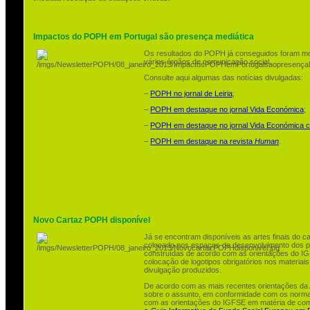
Impactos do POPH em Portugal são presença mediática
Os resultados do POPH já conseguidos foram mo
vários órgãos de comunicação social.
Consulte aqui algumas das notícias divulgadas:
–
POPH no jornal de Leiria
;
–
POPH em destaque no jornal Vida Económica
;
–
POPH em destaque no jornal Vida Económica 
–
POPH em destaque na revista
Human
.
Novo Cartaz POPH disponível
Já se encontram disponíveis as artes finais do 
colocado nos espaços de desenvolvimento dos pr
construídas de acordo com as orientações do I
colocação de logotipos obrigatórios nos materiai
divulgação produzidos.
De acordo com as mais recentes orientações da
sobre o assunto, em conformidade com os normat
com as orientações do IGFSE em matéria de co