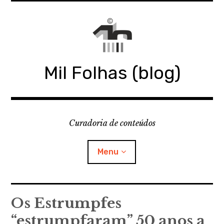
Skip
to
content
Mil Folhas (blog)
Curadoria de conteúdos
Menu
MIL FOLHAS
Os Estrumpfes
“estrumpfaram” 50 anos a
BLOG