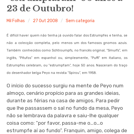
23 de Outubro!
Mil Folhas
27 Out 2008
Sem categoria
É difícil haver quem não tenha já ouvido falar dos Estrumpfes e tenha, se
não a colecção completa, pelo menos um dos famosos gnomos azuis.
Também conhecidos como Schtroumpfs, no francês original, “Smurfs”, em
inglês, “Pitufos” em espanhol ou, simplesmente, “Puffi” em italiano, os
Estrumpfes celebram, ou “estrumpfam”, hoje 50 anos. Nasceram do traço
do desenhador belga Peyo na revista “Spirou”, em 1958.
O início do sucesso surgiu na mente de Peyo num
almoço, cenário propício para as grandes ideias,
durante as férias na casa de amigos. Para pedir
que lhe passassem o sal no fundo da mesa, Peyo
não se lembrava da palavra e saiu-lhe qualquer
coisa como: “por favor, passa-me o…o…o
estrumpfe aí ao fundo”. Franquin, amigo, colega de