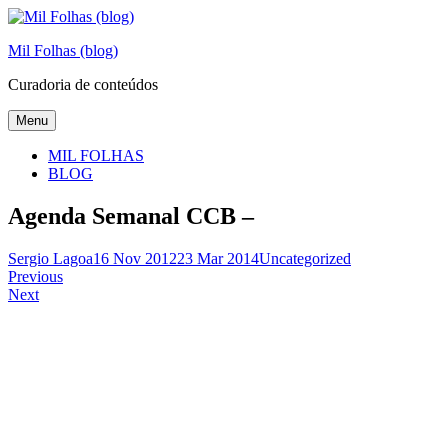
Skip
to
Mil Folhas (blog)
content
Curadoria de conteúdos
Menu
MIL FOLHAS
BLOG
Agenda Semanal CCB –
Sergio Lagoa
16 Nov 2012
23 Mar 2014
Uncategorized
Navegação
Previous
Next
de
artigos