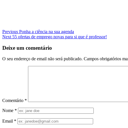
Navegação
Previous
Ponha a ciência na sua agenda
Next
55 ofertas de emprego novas para si que é professor!
de
artigos
Deixe um comentário
O seu endereço de email não será publicado.
Campos obrigatórios m
Comentário
*
Nome
*
Email
*