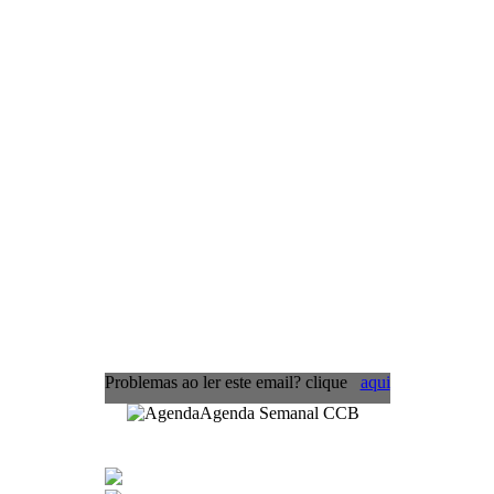
Problemas ao ler este email? clique
aqui
Agenda Semanal CCB