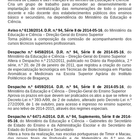
Cria um grupo de trabalho para proceder ao desenvolvimento e
implantação de centralização das remunerações de todo o pessoal
docente e não docente dos estabelecimentos públicos dos ensinos
básico e secundário, na dependência do Ministério da Educação e
Ciência.
Aviso n.º 6138/2014. D.R. n.º 94, Série II de 2014-05-16
, do Ministério da
Educação e Ciência – Direção-Geral do Ensino Superior
Torna pública a composição da comissão de acompanhamento dos
cursos técnicos superiores profissionais.
Despacho n.º 6458/2014. D.R. n.º 94, Série II de 2014-05-16
, do
Ministério da Educação e Ciência – Direção-Geral do Ensino Superior
Altera o Despacho n.º 2152/2011, publicado no Diário da República, 2.ª
série, n.º 20, de 28 de janeiro de 2011, que registou a criação do curso
de especialização tecnológica em Técnicas de Biotecnologia em Plantas
Aromáticas e Medicinais na Escola Superior Agrária do Instituto
Politécnico de Bragança.
Despacho n.º 6459/2014. D.R. n.º 94, Série II de 2014-05-16
, do
Ministério da Educação e Ciência – Direção-Geral do Ensino Superior
Aprova os prazos em que devem ser praticados os atos a que se refere o
Decreto-Lei n.º 393-A/99, de 2 de outubro, alterado pelo Decreto-Lei n.º
272/2009, de 1 de outubro, para acesso e ingresso no ensino superior,
no ano letivo de 2014-2015, através dos regimes especiais.
Despacho n.º 6471-A/2014. D.R. n.º 94, Suplemento, Série II de 2014-
05-16
, do Ministério da Educação e Ciência – Gabinetes do Secretário
de Estado do Ensino e da Administração Escolar e do Secretário de
Estado do Ensino Básico e Secundário
Altera a hora da realização, nas escolas portuguesas de Timor e Macau,
das provas finais de Português e de Matemática do 6.º ano de