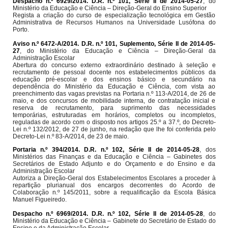
Despacho n.º 6929/2014. D.R. n.º 101, Série II de 2014-05-27
, do
Ministério da Educação e Ciência – Direção-Geral do Ensino Superior
Regista a criação do curso de especialização tecnológica em Gestão
Administrativa de Recursos Humanos na Universidade Lusófona do
Porto.
Aviso n.º 6472-A/2014. D.R. n.º 101, Suplemento, Série II de 2014-05-
27
, do Ministério da Educação e Ciência – Direção-Geral da
Administração Escolar
Abertura do concurso externo extraordinário destinado à seleção e
recrutamento de pessoal docente nos estabelecimentos públicos da
educação pré-escolar e dos ensinos básico e secundário na
dependência do Ministério da Educação e Ciência, com vista ao
preenchimento das vagas previstas na Portaria n.º 113-A/2014, de 26 de
maio, e dos concursos de mobilidade interna, de contratação inicial e
reserva de recrutamento, para suprimento das necessidades
temporárias, estruturadas em horários, completos ou incompletos,
reguladas de acordo com o disposto nos artigos 25.º a 37.º, do Decreto-
Lei n.º 132/2012, de 27 de junho, na redação que lhe foi conferida pelo
Decreto-Lei n.º 83-A/2014, de 23 de maio.
Portaria n.º 394/2014. D.R. n.º 102, Série II de 2014-05-28
, dos
Ministérios das Finanças e da Educação e Ciência – Gabinetes dos
Secretários de Estado Adjunto e do Orçamento e do Ensino e da
Administração Escolar
Autoriza a Direção-Geral dos Estabelecimentos Escolares a proceder à
repartição plurianual dos encargos decorrentes do Acordo de
Colaboração n.º 145/2011, sobre a requalificação da Escola Básica
Manuel Figueiredo.
Despacho n.º 6969/2014. D.R. n.º 102, Série II de 2014-05-28
, do
Ministério da Educação e Ciência – Gabinete do Secretário de Estado do
Ensino e da Administração Escolar