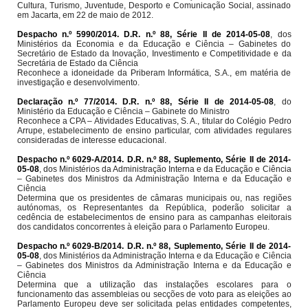
Cultura, Turismo, Juventude, Desporto e Comunicação Social, assinado
em Jacarta, em 22 de maio de 2012.
Despacho n.º 5990/2014. D.R. n.º 88, Série II de 2014-05-08
, dos
Ministérios da Economia e da Educação e Ciência – Gabinetes do
Secretário de Estado da Inovação, Investimento e Competitividade e da
Secretária de Estado da Ciência
Reconhece a idoneidade da Priberam Informática, S.A., em matéria de
investigação e desenvolvimento.
Declaração n.º 77/2014. D.R. n.º 88, Série II de 2014-05-08
, do
Ministério da Educação e Ciência – Gabinete do Ministro
Reconhece a CPA – Atividades Educativas, S. A., titular do Colégio Pedro
Arrupe, estabelecimento de ensino particular, com atividades regulares
consideradas de interesse educacional.
Despacho n.º 6029-A/2014. D.R. n.º 88, Suplemento, Série II de 2014-
05-08
, dos Ministérios da Administração Interna e da Educação e Ciência
– Gabinetes dos Ministros da Administração Interna e da Educação e
Ciência
Determina que os presidentes de câmaras municipais ou, nas regiões
autónomas, os Representantes da República, poderão solicitar a
cedência de estabelecimentos de ensino para as campanhas eleitorais
dos candidatos concorrentes à eleição para o Parlamento Europeu.
Despacho n.º 6029-B/2014. D.R. n.º 88, Suplemento, Série II de 2014-
05-08
, dos Ministérios da Administração Interna e da Educação e Ciência
– Gabinetes dos Ministros da Administração Interna e da Educação e
Ciência
Determina que a utilização das instalações escolares para o
funcionamento das assembleias ou secções de voto para as eleições ao
Parlamento Europeu deve ser solicitada pelas entidades competentes,