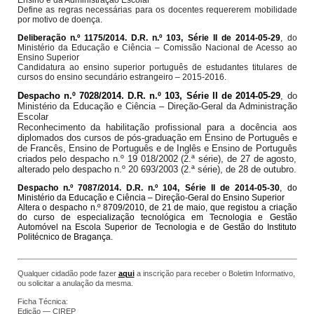
Define as regras necessárias para os docentes requererem mobilidade
por motivo de doença.
Deliberação n.º 1175/2014. D.R. n.º 103, Série II de 2014-05-29
, do
Ministério da Educação e Ciência – Comissão Nacional de Acesso ao
Ensino Superior
Candidatura ao ensino superior português de estudantes titulares de
cursos do ensino secundário estrangeiro – 2015-2016.
Despacho n.º 7028/2014. D.R. n.º 103, Série II de 2014-05-29
, do
Ministério da Educação e Ciência – Direção-Geral da Administração
Escolar
Reconhecimento da habilitação profissional para a docência aos
diplomados dos cursos de pós-graduação em Ensino de Português e
de Francês, Ensino de Português e de Inglês e Ensino de Português
criados pelo despacho n.º 19 018/2002 (2.ª série), de 27 de agosto,
alterado pelo despacho n.º 20 693/2003 (2.ª série), de 28 de outubro.
Despacho n.º 7087/2014. D.R. n.º 104, Série II de 2014-05-30
, do
Ministério da Educação e Ciência – Direção-Geral do Ensino Superior
Altera o despacho n.º 8709/2010, de 21 de maio, que registou a criação
do curso de especialização tecnológica em Tecnologia e Gestão
Automóvel na Escola Superior de Tecnologia e de Gestão do Instituto
Politécnico de Bragança.
Qualquer cidadão pode fazer
aqui
a inscrição para receber o Boletim Informativo,
ou solicitar a anulação da mesma.
Ficha Técnica:
Edição —
CIREP