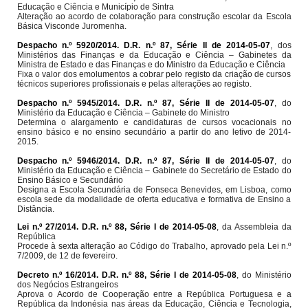
Educação e Ciência e Município de Sintra
Alteração ao acordo de colaboração para construção escolar da Escola
Básica Visconde Juromenha.
Despacho n.º 5920/2014. D.R. n.º 87, Série II de 2014-05-07
, dos
Ministérios das Finanças e da Educação e Ciência – Gabinetes da
Ministra de Estado e das Finanças e do Ministro da Educação e Ciência
Fixa o valor dos emolumentos a cobrar pelo registo da criação de cursos
técnicos superiores profissionais e pelas alterações ao registo.
Despacho n.º 5945/2014. D.R. n.º 87, Série II de 2014-05-07
, do
Ministério da Educação e Ciência – Gabinete do Ministro
Determina o alargamento e candidaturas de cursos vocacionais no
ensino básico e no ensino secundário a partir do ano letivo de 2014-
2015.
Despacho n.º 5946/2014. D.R. n.º 87, Série II de 2014-05-07
, do
Ministério da Educação e Ciência – Gabinete do Secretário de Estado do
Ensino Básico e Secundário
Designa a Escola Secundária de Fonseca Benevides, em Lisboa, como
escola sede da modalidade de oferta educativa e formativa de Ensino a
Distância.
Lei n.º 27/2014. D.R. n.º 88, Série I de 2014-05-08
, da Assembleia da
República
Procede à sexta alteração ao Código do Trabalho, aprovado pela Lei n.º
7/2009, de 12 de fevereiro.
Decreto n.º 16/2014. D.R. n.º 88, Série I de 2014-05-08
, do Ministério
dos Negócios Estrangeiros
Aprova o Acordo de Cooperação entre a República Portuguesa e a
República da Indonésia nas áreas da Educação, Ciência e Tecnologia,