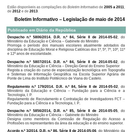
Estão disponíveis as compilações do
Boletim Informativo
de
2005 a 2011
,
de
2012
e de
2013
.
Boletim Informativo – Legislação de maio de 2014
Publicado em Diário da República
Despacho n.º 5806/2014. D.R. n.º 84, Série II de 2014-05-02
, do
Ministério da Educação e Ciência – Gabinete do Ministro
Prorroga o período dos manuais escolares atualmente adotados da
disciplina de Educação Moral e Religiosa Católicas dos 1º, 5º, 7º, 10º, 11º
e 12º anos de escolaridade.
Despacho n.º 5807/2014. D.R. n.º 84, Série II de 2014-05-02
, do
Ministério da Educação e Ciência – Direção-Geral do Ensino Superior
Regista a criação do curso de especialização tecnológica em Topografia
e Sistemas de Informação Geográfica na Escola Superior Agrária de
Ponte de Lima do Instituto Politécnico de Viana do Castelo.
Regulamento n.º 179/2014. D.R. n.º 84, Série II de 2014-05-02
, do
Ministério da Educação e Ciência – Fundação para a Ciência e a
Tecnologia, I. P.
Regulamento de Recrutamento e Contratação de Investigadores FCT –
Fundação para a Ciência e a Tecnologia, I. P..
Despacho n.º 5856/2014, D.R. n.º 85, Série II de 2014-05-05
, do
Ministério da Educação e Ciência – Gabinete do Ministro
Designa como membros da Comissão de Regulação do Acesso a
Profissões os representantes da área da educação e do ensino superior.
Acordo n.º 3/2014. D.R. n.º 86, Série II de 2014-05-06
, do Ministério da