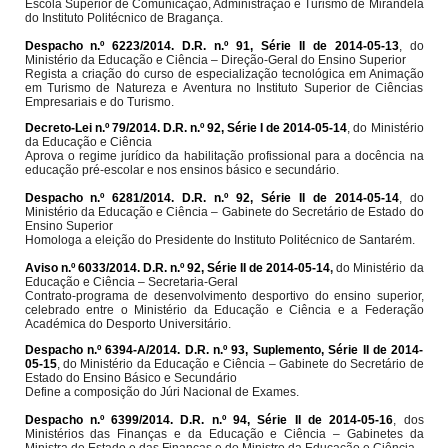
Escola Superior de Comunicação, Administração e Turismo de Mirandela
do Instituto Politécnico de Bragança.
Despacho n.º 6223/2014. D.R. n.º 91, Série II de 2014-05-13
, do
Ministério da Educação e Ciência – Direção-Geral do Ensino Superior
Regista a criação do curso de especialização tecnológica em Animação
em Turismo de Natureza e Aventura no Instituto Superior de Ciências
Empresariais e do Turismo.
Decreto-Lei n.º 79/2014. D.R. n.º 92, Série I de 2014-05-14
, do Ministério
da Educação e Ciência
Aprova o regime jurídico da habilitação profissional para a docência na
educação pré-escolar e nos ensinos básico e secundário.
Despacho n.º 6281/2014. D.R. n.º 92, Série II de 2014-05-14
, do
Ministério da Educação e Ciência
–
Gabinete do Secretário de Estado do
Ensino Superior
Homologa a eleição do Presidente do Instituto Politécnico de Santarém.
Aviso n.º 6033/2014. D.R. n.º 92, Série II de 2014-05-14
,
do Ministério da
Educação e Ciência – Secretaria-Geral
Contrato-programa de desenvolvimento desportivo do ensino superior,
celebrado entre o Ministério da Educação e Ciência e a Federação
Académica do Desporto Universitário.
Despacho n.º 6394-A/2014. D.R. n.º 93, Suplemento, Série II de 2014-
05-15
, do Ministério da Educação e Ciência – Gabinete do Secretário de
Estado do Ensino Básico e Secundário
Define a composição do Júri Nacional de Exames.
Despacho n.º 6399/2014. D.R. n.º 94, Série II de 2014-05-16
, dos
Ministérios das Finanças e da Educação e Ciência – Gabinetes da
Ministra de Estado e das Finanças e do Ministro da Educação e Ciência