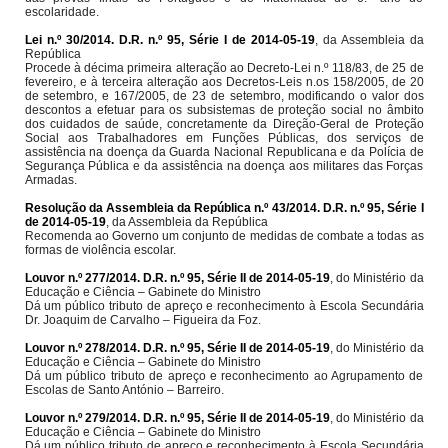
escolaridade.
Lei n.º 30/2014. D.R. n.º 95, Série I de 2014-05-19
, da Assembleia da
República
Procede à décima primeira alteração ao Decreto-Lei n.º 118/83, de 25 de
fevereiro, e à terceira alteração aos Decretos-Leis n.os 158/2005, de 20
de setembro, e 167/2005, de 23 de setembro, modificando o valor dos
descontos a efetuar para os subsistemas de proteção social no âmbito
dos cuidados de saúde, concretamente da Direção-Geral de Proteção
Social aos Trabalhadores em Funções Públicas, dos serviços de
assistência na doença da Guarda Nacional Republicana e da Polícia de
Segurança Pública e da assistência na doença aos militares das Forças
Armadas.
Resolução da Assembleia da República n.º 43/2014. D.R. n.º 95, Série I
de 2014-05-19
, da Assembleia da República
Recomenda ao Governo um conjunto de medidas de combate a todas as
formas de violência escolar.
Louvor n.º 277/2014. D.R. n.º 95, Série II de 2014-05-19
, do Ministério da
Educação e Ciência – Gabinete do Ministro
Dá um público tributo de apreço e reconhecimento à Escola Secundária
Dr. Joaquim de Carvalho – Figueira da Foz.
Louvor n.º 278/2014. D.R. n.º 95, Série II de 2014-05-19
, do Ministério da
Educação e Ciência – Gabinete do Ministro
Dá um público tributo de apreço e reconhecimento ao Agrupamento de
Escolas de Santo António – Barreiro.
Louvor n.º 279/2014. D.R. n.º 95, Série II de 2014-05-19
, do Ministério da
Educação e Ciência – Gabinete do Ministro
Dá um público tributo de apreço e reconhecimento à Escola Secundária