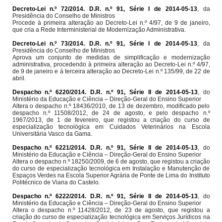
Decreto-Lei n.º 72/2014. D.R. n.º 91, Série I de 2014-05-13
, da
Presidência do Conselho de Ministros
Procede à primeira alteração ao Decreto-Lei n.º 4/97, de 9 de janeiro,
que cria a Rede Interministerial de Modernização Administrativa.
Decreto-Lei n.º 73/2014. D.R. n.º 91, Série I de 2014-05-13
, da
Presidência do Conselho de Ministros
Aprova um conjunto de medidas de simplificação e modernização
administrativa, procedendo à primeira alteração ao Decreto-Lei n.º 4/97,
de 9 de janeiro e à terceira alteração ao Decreto-Lei n.º 135/99, de 22 de
abril.
Despacho n.º 6220/2014. D.R. n.º 91, Série II de 2014-05-13
, do
Ministério da Educação e Ciência – Direção-Geral do Ensino Superior
Altera o despacho n.º 18436/2010, de 13 de dezembro, modificado pelo
despacho n.º 11508/2012, de 24 de agosto, e pelo despacho n.º
1967/2013, de 1 de fevereiro, que registou a criação do curso de
especialização tecnológica em Cuidados Veterinários na Escola
Universitária Vasco da Gama.
Despacho n.º 6221/2014. D.R. n.º 91, Série II de 2014-05-13
, do
Ministério da Educação e Ciência – Direção-Geral do Ensino Superior
Altera o despacho n.º 18250/2009, de 6 de agosto, que registou a criação
do curso de especialização tecnológica em Instalação e Manutenção de
Espaços Verdes na Escola Superior Agrária de Ponte de Lima do Instituto
Politécnico de Viana do Castelo.
Despacho n.º 6222/2014. D.R. n.º 91, Série II de 2014-05-13
, do
Ministério da Educação e Ciência – Direção-Geral do Ensino Superior
Altera o despacho n.º 11428/2012, de 23 de agosto, que registou a
criação do curso de especialização tecnológica em Serviços Jurídicos na