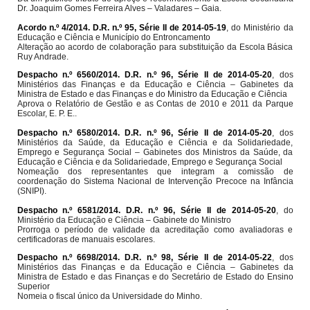
Dr. Joaquim Gomes Ferreira Alves – Valadares – Gaia.
Acordo n.º 4/2014. D.R. n.º 95, Série II de 2014-05-19
, do Ministério da
Educação e Ciência e Município do Entroncamento
Alteração ao acordo de colaboração para substituição da Escola Básica
Ruy Andrade.
Despacho n.º 6560/2014. D.R. n.º 96, Série II de 2014-05-20
, dos
Ministérios das Finanças e da Educação e Ciência – Gabinetes da
Ministra de Estado e das Finanças e do Ministro da Educação e Ciência
Aprova o Relatório de Gestão e as Contas de 2010 e 2011 da Parque
Escolar, E. P. E..
Despacho n.º 6580/2014. D.R. n.º 96, Série II de 2014-05-20
, dos
Ministérios da Saúde, da Educação e Ciência e da Solidariedade,
Emprego e Segurança Social – Gabinetes dos Ministros da Saúde, da
Educação e Ciência e da Solidariedade, Emprego e Segurança Social
Nomeação dos representantes que integram a comissão de
coordenação do Sistema Nacional de Intervenção Precoce na Infância
(SNIPI).
Despacho n.º 6581/2014. D.R. n.º 96, Série II de 2014-05-20
, do
Ministério da Educação e Ciência – Gabinete do Ministro
Prorroga o período de validade da acreditação como avaliadoras e
certificadoras de manuais escolares.
Despacho n.º 6698/2014. D.R. n.º 98, Série II de 2014-05-22
, dos
Ministérios das Finanças e da Educação e Ciência – Gabinetes da
Ministra de Estado e das Finanças e do Secretário de Estado do Ensino
Superior
Nomeia o fiscal único da Universidade do Minho.