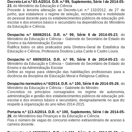
Decreto-Lei n.º 83-A/2014. D.R. n.º 99, Suplemento, Série I de 2014-05-
23
, do Ministério da Educação e Ciência
Procede à terceira alteração ao Decreto-Lei n.º 132/2012, de 27 de
junho, que estabelece o regime de seleção, recrutamento e mobilidade
do pessoal docente para os estabelecimentos públicos de educação pré-
escolar e dos ensinos básico e secundário na dependência do Ministério
da Educação e Ciência.
Despacho n.º 6808/2014. D.R. n.º 99, Série II de 2014-05-23
, do
Ministério da Educação e Ciência – Gabinete do Secretário de Estado do
Ensino e da Administração Escolar
Ratifica todos os atos praticados pela Diretora-Geral de Estatística da
Educação e Ciência, Professora Doutora Luísa Canto e Castro Loura.
Despacho n.º 6809/2014. D.R. n.º 99, Série II de 2014-05-23
, do
Ministério da Educação e Ciência – Gabinete do Secretário de Estado do
Ensino e da Administração Escolar
Define as regras para obtenção das habilitações profissionais para a
docência da disciplina de Educação Moral e Religiosa Católica.
Despacho normativo n.º 6/2014. D.R. n.º 100, Série II de 2014-05-26
, do
Ministério da Educação e Ciência – Gabinete do Ministro
Concretiza os princípios consagrados no regime de autonomia,
administração e gestão dos estabelecimentos públicos de educação pré-
escolar e dos ensinos básico e secundário, designadamente no que diz
respeito à organização do ano letivo 2014-2015.
Portaria n.º 113-A/2014. D.R. n.º 100, Suplemento, Série I de 2014-05-
26
, do Ministérios das Finanças e da Educação e Ciência
Fixa o número de vagas do concurso externo extraordinário de acesso à
carreira docente.