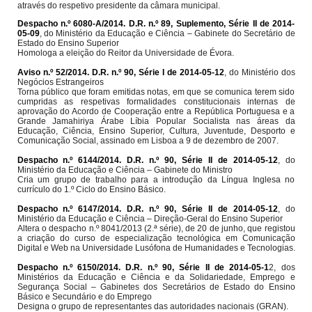
através do respetivo presidente da câmara municipal.
Despacho n.º 6080-A/2014. D.R. n.º 89, Suplemento, Série II de 2014-
05-09
, do Ministério da Educação e Ciência – Gabinete do Secretário de
Estado do Ensino Superior
Homologa a eleição do Reitor da Universidade de Évora.
Aviso n.º 52/2014. D.R. n.º 90, Série I de 2014-05-12
, do Ministério dos
Negócios Estrangeiros
Torna público que foram emitidas notas, em que se comunica terem sido
cumpridas as respetivas formalidades constitucionais internas de
aprovação do Acordo de Cooperação entre a República Portuguesa e a
Grande Jamahiriya Árabe Líbia Popular Socialista nas áreas da
Educação, Ciência, Ensino Superior, Cultura, Juventude, Desporto e
Comunicação Social, assinado em Lisboa a 9 de dezembro de 2007.
Despacho n.º 6144/2014. D.R. n.º 90, Série II de 2014-05-12
, do
Ministério da Educação e Ciência – Gabinete do Ministro
Cria um grupo de trabalho para a introdução da Língua Inglesa no
currículo do 1.º Ciclo do Ensino Básico.
Despacho n.º 6147/2014. D.R. n.º 90, Série II de 2014-05-12
, do
Ministério da Educação e Ciência – Direção-Geral do Ensino Superior
Altera o despacho n.º 8041/2013 (2.ª série), de 20 de junho, que registou
a criação do curso de especialização tecnológica em Comunicação
Digital e Web na Universidade Lusófona de Humanidades e Tecnologias.
Despacho n.º 6150/2014. D.R. n.º 90, Série II de 2014-05-1
2, dos
Ministérios da Educação e Ciência e da Solidariedade, Emprego e
Segurança Social – Gabinetes dos Secretários de Estado do Ensino
Básico e Secundário e do Emprego
Designa o grupo de representantes das autoridades nacionais (GRAN).